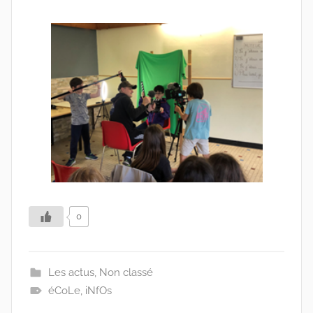
0
Les actus
,
Non classé
éCoLe
,
iNfOs